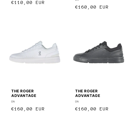
Anbieter:
Normaler
€110,00 EUR
Normaler
€160,00 EUR
Preis
Preis
THE ROGER
THE ROGER
ADVANTAGE
ADVANTAGE
Anbieter:
ON
Anbieter:
ON
Normaler
€160,00 EUR
Normaler
€160,00 EUR
Preis
Preis