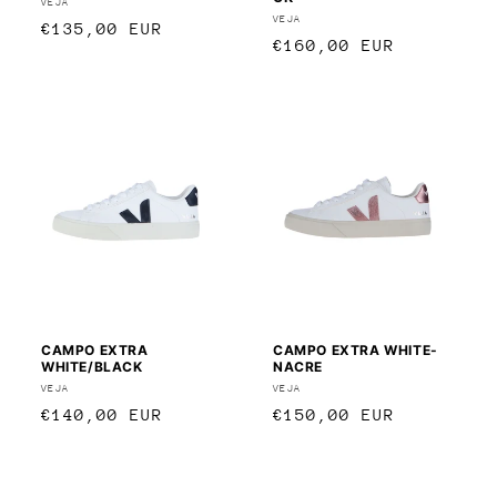
Anbieter:
VEJA
Anbieter:
VEJA
Normaler
€135,00 EUR
Normaler
€160,00 EUR
Preis
Preis
CAMPO EXTRA
CAMPO EXTRA WHITE-
WHITE/BLACK
NACRE
Anbieter:
VEJA
Anbieter:
VEJA
Normaler
€140,00 EUR
Normaler
€150,00 EUR
Preis
Preis