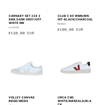
CARNABY SET 224 2
CLUB C 85 WMN/MN
SMA DARK GREY/OFF
INT-BLACK/CHARCOAL
WHITE MN
Anbieter:
REEBOK
Anbieter:
LACOSTE
Normaler
€100,00 EUR
Normaler
€120,00 EUR
Preis
Preis
VOLLEY CANVAS
URCA CWL
BEIGE/WEISS
WHITE/MARSALA/BLA
CK