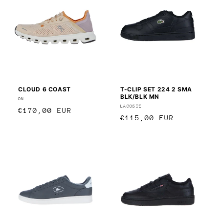
CLOUD 6 COAST
T-CLIP SET 224 2 SMA
BLK/BLK MN
Anbieter:
ON
Anbieter:
LACOSTE
Normaler
€170,00 EUR
Normaler
€115,00 EUR
Preis
Preis