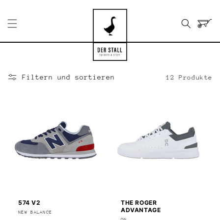
Direkt
zum
Inhalt
Warenko
Filtern und sortieren
12 Produkte
574 V2
THE ROGER
ADVANTAGE
Anbieter:
NEW BALANCE
ON