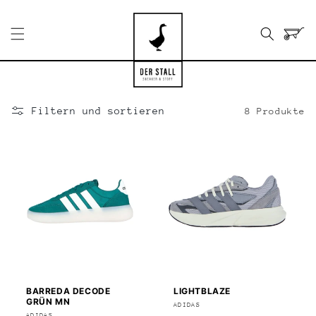
Direkt
zum
Inhalt
Warenko
Filtern und sortieren
8 Produkte
BARREDA DECODE
LIGHTBLAZE
GRÜN MN
Anbieter:
ADIDAS
ADIDAS