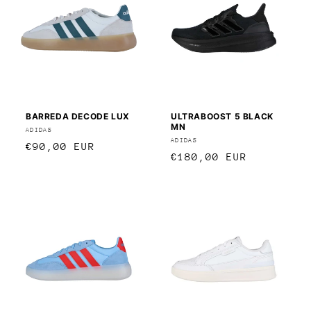
BARREDA DECODE LUX
ULTRABOOST 5 BLACK
MN
Anbieter:
ADIDAS
Anbieter:
ADIDAS
Normaler
€90,00 EUR
Normaler
€180,00 EUR
Preis
Preis