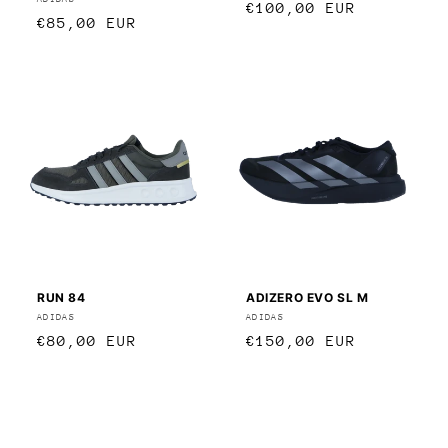
Anbieter:
Normaler
€100,00 EUR
Normaler
€85,00 EUR
Preis
Preis
RUN 84
ADIZERO EVO SL M
Anbieter:
ADIDAS
Anbieter:
ADIDAS
Normaler
€80,00 EUR
Normaler
€150,00 EUR
Preis
Preis