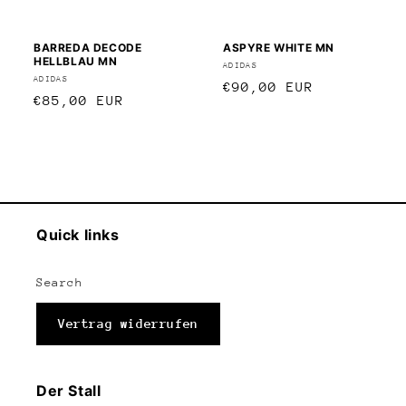
BARREDA DECODE
ASPYRE WHITE MN
HELLBLAU MN
Anbieter:
ADIDAS
Anbieter:
ADIDAS
Normaler
€90,00 EUR
Normaler
€85,00 EUR
Preis
Preis
Quick links
Search
Vertrag widerrufen
Der Stall