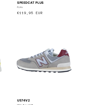
SPEEDCAT PLUS
Anbieter:
PUMA
Normaler
€119,95 EUR
Preis
U574V2
NEW BALANCE