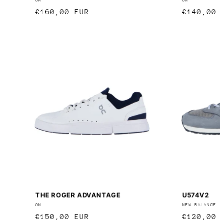
Anbieter:
Anbieter
Normaler
€160,00 EUR
Normale
€140,00
Preis
Preis
THE ROGER ADVANTAGE
U574V2
Anbieter:
ON
Anbieter
NEW BALANCE
Normaler
€150,00 EUR
Normale
€120,00