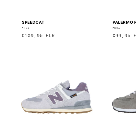
SPEEDCAT
PALERMO 
Anbieter:
PUMA
Anbieter
PUMA
Normaler
€109,95 EUR
Normale
€99,95 
Preis
Preis