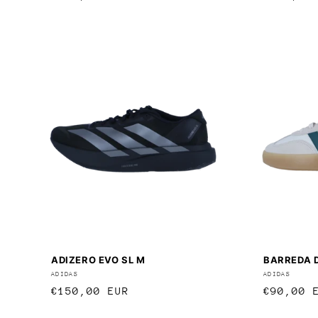
Preis
Preis
ADIZERO EVO SL M
BARREDA 
Anbieter:
ADIDAS
Anbieter
ADIDAS
Normaler
€150,00 EUR
Normale
€90,00 
Preis
Preis