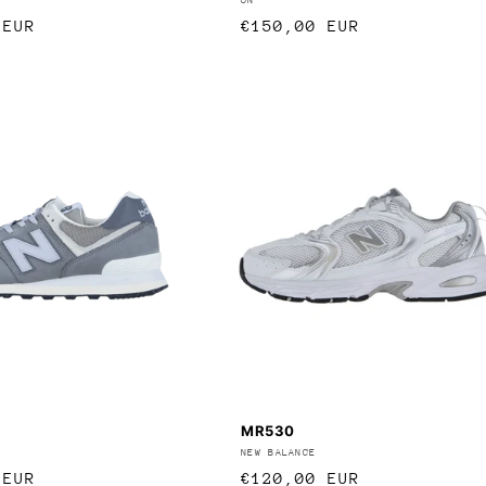
:
Anbieter:
r
 EUR
Normaler
€150,00 EUR
Preis
MR530
:
Anbieter:
NEW BALANCE
r
 EUR
Normaler
€120,00 EUR