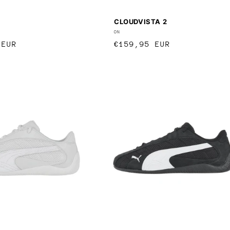
CLOUDVISTA 2
:
Anbieter:
ON
r
 EUR
Normaler
€159,95 EUR
Preis