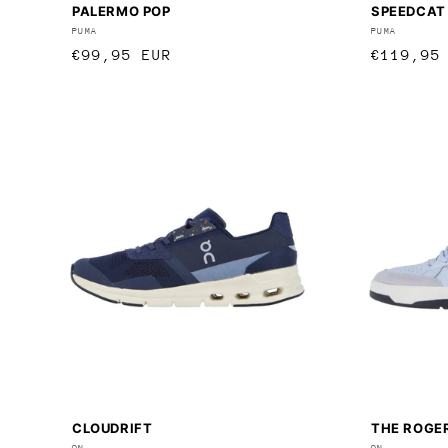
PALERMO POP
SPEEDCAT
Anbieter:
PUMA
Anbieter
PUMA
Normaler
€99,95 EUR
Normale
€119,95
Preis
Preis
CLOUDRIFT
THE ROGE
ON
ON