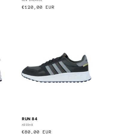
Anbieter:
Normaler
€120,00 EUR
Preis
RUN 84
Anbieter:
ADIDAS
Normaler
€80,00 EUR