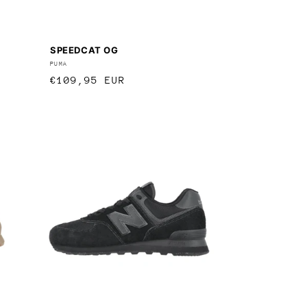
SPEEDCAT OG
Anbieter:
PUMA
Normaler
€109,95 EUR
Preis