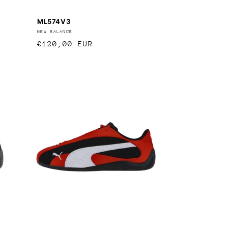
ML574V3
Anbieter:
NEW BALANCE
Normaler
€120,00 EUR
Preis