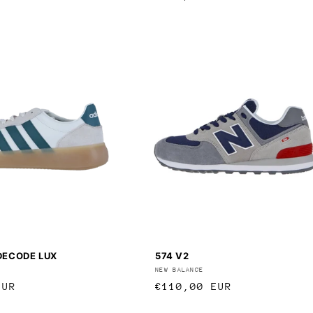
Preis
DECODE LUX
574 V2
:
Anbieter:
NEW BALANCE
r
EUR
Normaler
€110,00 EUR
Preis