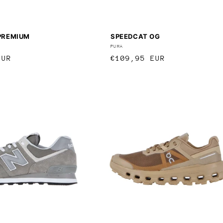
PREMIUM
SPEEDCAT OG
:
Anbieter:
PUMA
r
EUR
Normaler
€109,95 EUR
Preis