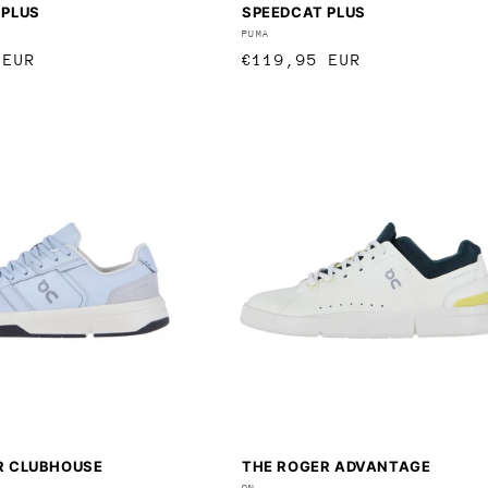
 PLUS
SPEEDCAT PLUS
:
Anbieter:
PUMA
r
 EUR
Normaler
€119,95 EUR
Preis
R CLUBHOUSE
THE ROGER ADVANTAGE
ON